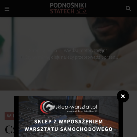
Strona główna
Wiedza motoryzacyjna
Czy wymianę oleju należy przeprowadzić przed...
❌
WIEDZA MOTORYZACYJNA
Czy wymianę oleju