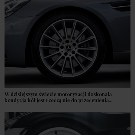
W dzisiejszym świecie motoryzacji doskonała
kondycja kół jest rzeczą nie do przecenienia...