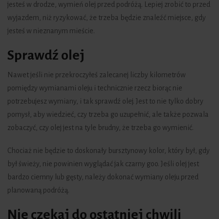
jesteś w drodze, wymień olej przed podróżą. Lepiej zrobić to przed
wyjazdem, niż ryzykować, że trzeba będzie znaleźć miejsce, gdy
jesteś w nieznanym mieście.
Sprawdź olej
Nawet jeśli nie przekroczyłeś zalecanej liczby kilometrów
pomiędzy wymianami oleju i technicznie rzecz biorąc nie
potrzebujesz wymiany, i tak sprawdź olej. Jest to nie tylko dobry
pomysł, aby wiedzieć, czy trzeba go uzupełnić, ale także pozwala
zobaczyć, czy olej jest na tyle brudny, że trzeba go wymienić.
Chociaż nie będzie to doskonały bursztynowy kolor, który był, gdy
był świeży, nie powinien wyglądać jak czarny goo. Jeśli olej jest
bardzo ciemny lub gęsty, należy dokonać wymiany oleju przed
planowaną podróżą.
Nie czekaj do ostatniej chwili