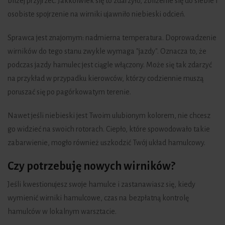
bliżej przyjrzeć. Jakkolwiek się to zdarzyło, zbliżenie się do siebie i
osobiste spojrzenie na wirniki ujawniło niebieski odcień.
Sprawca jest znajomym: nadmierna temperatura. Doprowadzenie
wirników do tego stanu zwykle wymaga "jazdy". Oznacza to, że
podczas jazdy hamulec jest ciągle włączony. Może się tak zdarzyć
na przykład w przypadku kierowców, którzy codziennie muszą
poruszać się po pagórkowatym terenie.
Nawet jeśli niebieski jest Twoim ulubionym kolorem, nie chcesz
go widzieć na swoich rotorach. Ciepło, które spowodowało takie
zabarwienie, mogło również uszkodzić Twój układ hamulcowy.
Czy potrzebuję nowych wirników?
Jeśli kwestionujesz swoje hamulce i zastanawiasz się, kiedy
wymienić wirniki hamulcowe, czas na bezpłatną kontrolę
hamulców w lokalnym warsztacie.