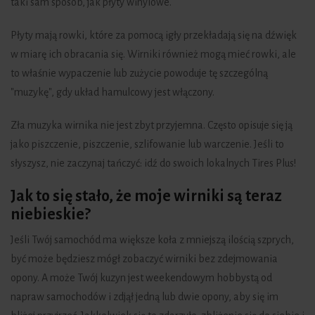
taki sam sposób, jak płyty winylowe.
Płyty mają rowki, które za pomocą igły przekładają się na dźwięk
w miarę ich obracania się. Wirniki również mogą mieć rowki, ale
to właśnie wypaczenie lub zużycie powoduje tę szczególną
"muzykę", gdy układ hamulcowy jest włączony.
Zła muzyka wirnika nie jest zbyt przyjemna. Często opisuje się ją
jako piszczenie, piszczenie, szlifowanie lub warczenie. Jeśli to
słyszysz, nie zaczynaj tańczyć: idź do swoich lokalnych Tires Plus!
Jak to się stało, że moje wirniki są teraz
niebieskie?
Jeśli Twój samochód ma większe koła z mniejszą ilością szprych,
być może będziesz mógł zobaczyć wirniki bez zdejmowania
opony. A może Twój kuzyn jest weekendowym hobbystą od
napraw samochodów i zdjął jedną lub dwie opony, aby się im