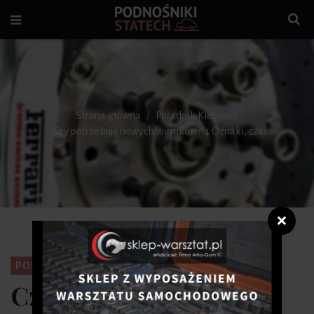
Strona główna
Poradnik Kierowcy
Czy potrzebuję nowych wirników? 4 Oznaki, czas...
❌
PORADNIK KIEROWCY
Czy potrzebuję nowych