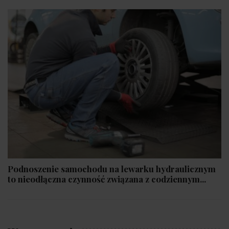
Podnoszenie samochodu na lewarku hydraulicznym
to nieodłączna czynność związana z codziennym...