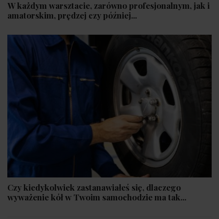
W każdym warsztacie, zarówno profesjonalnym, jak i
amatorskim, prędzej czy później...
Czy kiedykolwiek zastanawiałeś się, dlaczego
wyważenie kół w Twoim samochodzie ma tak...