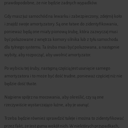
prawdopodobne, że nie będzie żadnych wypadków.
Gdy masz już samochód na lewarku i zabezpieczony, zdejmij koło
i znajdź swoje amortyzatory. Są one łatwe do zidentyfikowania,
ponieważ będą one miały pionową śrubę, która zazwyczaj musi
być poluzowane z wnętrza komory silnika lub z tyłu samochodu
dla tylnego systemu. Ta śruba musi być poluzowana, a następnie
wybity, aby rozpocząć, aby uwolnić amortyzator.
Po wybiciu tej śruby, następną częścią jest usunięcie samego
amortyzatora i to może być dość trudne, ponieważ częściej niż nie
będzie dość tłuste.
Najpierw spójrz na mocowania, aby określić, czy są one
rzeczywiście wystarczająco luźne, aby je usunąć.
Trzeba będzie również sprawdzić tuleje i można to zidentyfikować
przez fakt, że jest guma wokół nich. W niektórych przypadkach,