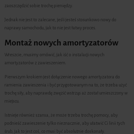
zaoszczędzić sobie trochę pieniędzy.
Jednak nie jest to zalecane, jeśli jesteś stosunkowo nowy do
naprawy samochodu, jak to nie jest łatwy proces.
Montaż nowych amortyzatorów
Wreszcie, musimy omówić, jak iść o instalacji nowych
amortyzatorów z zawieszeniem.
Pierwszym krokiem jest dołączenie nowego amortyzatora do
ramienia zawieszenia i być przygotowanym na to, że trzeba użyć
trochę siły, aby naprawdę zwęzić wstrząs aż został umieszczony w
miejscu.
Istnieje również szansa, że może trzeba trochę pomocy, aby
podnieść zawieszenie tylko nieznacznie, aby ułatwić Ci linii tych
śrub, jak to jest coś, co musi być absolutnie doskonały.