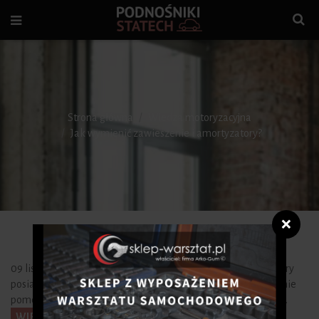
Strona główna
Wiedza motoryzacyjna
Jak wymienić zawieszenie i amortyzatory?
❌
09 listopada 2015, 11:59 zawieszenie
.
dla marki i modelu, który
posiadasz, ale firma, którą kupujesz je od powinien być w stanie
pomóc Ci z tym przez konsultowanie ich własnej bazy danych.
WIEDZA MOTORYZACYJNA