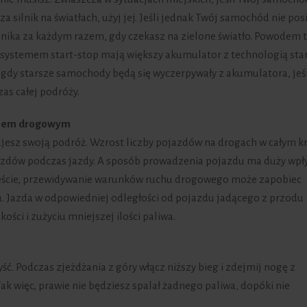
za silnik na światłach, użyj jej. Jeśli jednak Twój samochód nie pos
 silnika za każdym razem, gdy czekasz na zielone światło. Powodem 
 systemem start-stop mają większy akumulator z technologią star
as gdy starsze samochody będą się wyczerpywały z akumulatora, jeś
zas całej podróży.
uchem drogowym
nujesz swoją podróż. Wzrost liczby pojazdów na drogach w całym k
jazdów podczas jazdy. A sposób prowadzenia pojazdu ma duży wpł
mieście, przewidywanie warunków ruchu drogowego może zapobiec
. Jazda w odpowiedniej odległości od pojazdu jadącego z przodu
ści i zużyciu mniejszej ilości paliwa.
ć. Podczas zjeżdżania z góry włącz niższy bieg i zdejmij nogę z
ak więc, prawie nie będziesz spalał żadnego paliwa, dopóki nie