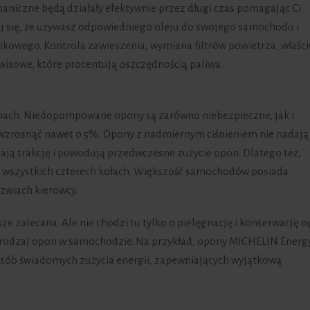
haniczne będą działały efektywnie przez długi czas pomagając Ci
j się, że używasz odpowiedniego oleju do swojego samochodu i
nikowego. Kontrola zawieszenia, wymiana filtrów powietrza, właśc
wisowe, które procentują oszczędnością paliwa.
onach. Niedopompowane opony są zarówno niebezpieczne, jak i
 wzrosnąć nawet o 5%. Opony z nadmiernym ciśnieniem nie nadają 
ają trakcję i powodują przedwczesne zużycie opon. Dlatego też,
a wszystkich czterech kołach. Większość samochodów posiada
zwiach kierowcy.
e zalecana. Ale nie chodzi tu tylko o pielęgnację i konserwację o
rodzaj opon w samochodzie. Na przykład, opony MICHELIN Energy
osób świadomych zużycia energii, zapewniających wyjątkową