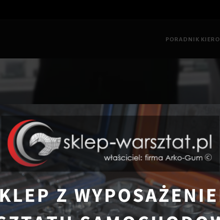
PORADNIK KIER
łówna
Poradnik Kierowcy
8 Efektywnych sposobów poprawy efekty