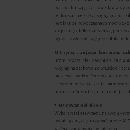
posiada funkcję start stop, która wyłąc
tej funkcji, nie zaleca się wyłączania
jest fakt, że nowoczesne samochody z
stop i inny silnik rozrusznika, podcz
będziesz włączał i wyłączał silnik podc
6) Trzymaj się o jeden krok przed r
Brzmi prosto, ale upewnij się, że pla
wpłynął na zachowanie właścicieli po
na zużycie paliwa. Podczas jazdy w 
częstemu przyspieszaniu i hamowaniu
może pomóc w utrzymaniu stałej prędko
7) Hamowanie silnikiem
Wykorzystaj grawitację na swoją korzyś
pedału gazu, aby utrzymać prędkość. T
wciśniesz ponownie pedału gazu.