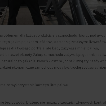
 problemem dla każdego właściciela samochodu, biorąc pod uwag
od tego, jakim pojazdem jeździsz, starasz się zmaksymalizować s
lepsze dla twojego portfela, ale kiedy zużywasz mniej paliwa,
sze dla naszej planety. Zakup samochodu zużywającego mniej pali
naturalnego, jak i dla Twoich kieszeni. Jednak Twój styl jazdy wp
jbardziej ekonomiczne samochody mogą być trochę zbyt spragnion
alne wykorzystanie każdego litra paliwa.
nie bez powodu. Dlatego nie można przegapić rutynowych kontrol