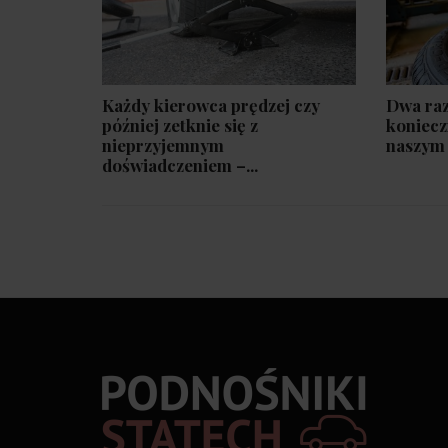
Każdy kierowca prędzej czy
Dwa raz
później zetknie się z
koniecz
nieprzyjemnym
naszym 
doświadczeniem –...