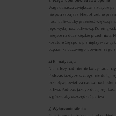
3) Waga i opór powietrza w oponie
Waga oznacza zwiększone zużycie paliw
nie potrzebujesz. Niepotrzebne przeno
ilości paliwa, aby przenieść większą 
jego wydajność paliwową. Kolejną ws
miejsce na duże, ciężkie przedmioty. 
kosztuje Cię sporo pieniędzy w związku
bagażnika bazowego, powinieneś go zd
4) Klimatyzacja
Nie należy nadmiernie korzystać z na
Podczas jazdy ze szczególnie dużą pr
przepływ powietrza nad samochodem, 
paliwa. Podczas jazdy z dużą prędkośc
w górze, aby oszczędzać paliwo.
5) Wyłączanie silnika
Nie utrzymuj silnika na chodzie, kied