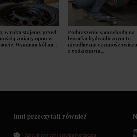
y w roku stajemy przed
Podnoszenie samochodu na
nością zmiany opon w
lewarku hydraulicznym to
aucie. Wymiana kół na...
nieodłączna czynność związ
z codziennym...
Inni przeczytali również
N
Szacunkowa cena serwisu Mercedesa