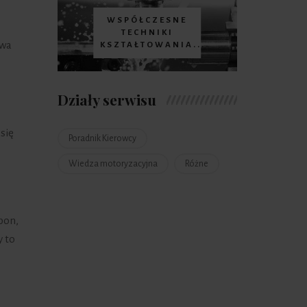
WSPÓŁCZESNE
TECHNIKI
iwa
KSZTAŁTOWANIA...
Działy serwisu
się
Poradnik Kierowcy
Wiedza motoryzacyjna
Różne
pon,
 to