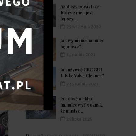
Azot czy powietrze -
Który z nich jest
lepszy...
29 września 2020
Jak wymienić hamulce
bębnowe?
1 grudnia 2021
Jak używać CRC GDI
Intake Valve Cleaner?
22 grudnia 2021
Jak dbać o układ
hamulcowy? 5 oznak,
że musisz...
25 lipca 2025