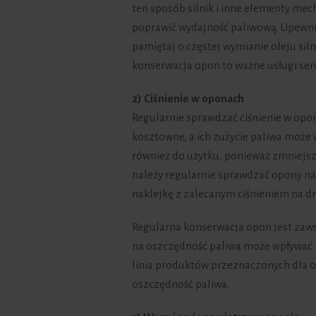
ten sposób silnik i inne elementy mec
poprawić wydajność paliwową. Upewni
pamiętaj o częstej wymianie oleju sil
konserwacja opon to ważne usługi ser
2) Ciśnienie w oponach
Regularnie sprawdzać ciśnienie w op
kosztowne, a ich zużycie paliwa może
również do użytku, ponieważ zmniejsz
należy regularnie sprawdzać opony n
naklejkę z zalecanym ciśnieniem na dr
Regularna konserwacja opon jest zawsz
na oszczędność paliwa może wpływać 
linia produktów przeznaczonych dla 
oszczędność paliwa.