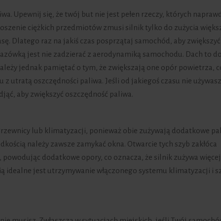
a. Upewnij się, że twój but nie jest pełen rzeczy, których napraw
szenie ciężkich przedmiotów zmusi silnik tylko do zużycia więks
masę. Dlatego raz na jakiś czas posprzątaj samochód, aby zwiększyć
kazówką jest nie zadzierać z aerodynamiką samochodu. Dach to d
Należy jednak pamiętać o tym, że zwiększają one opór powietrza, c
 z utratą oszczędności paliwa. Jeśli od jakiegoś czasu nie używas
jąć, aby zwiększyć oszczędność paliwa.
grzewnicy lub klimatyzacji, ponieważ obie zużywają dodatkowe pal
ędkością należy zawsze zamykać okna. Otwarcie tych szyb zakłóca
powodując dodatkowe opory, co oznacza, że silnik zużywa więcej
ią idealne jest utrzymywanie włączonego systemu klimatyzacji i s
y nie musisz. Zwłaszcza w sytuacjach miejskich, jeśli Twój samochó