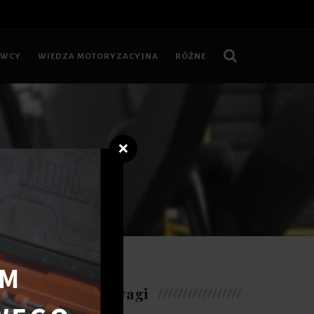
OWCY
WIEDZA MOTORYZACYJNA
RÓŻNE
❌
wności...
Warte uwagi