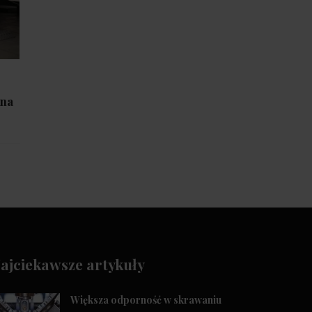
ana
ajciekawsze artykuły
Większa odporność w skrawaniu