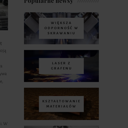
Popularne newsy
WIĘKSZA
ODPORNOŚĆ W
SKRAWANIU
ę
woją
LASER Z
wa
GRAFENU
ływa
e,
KSZTAŁTOWANIE
MATERIAŁÓW
i. W