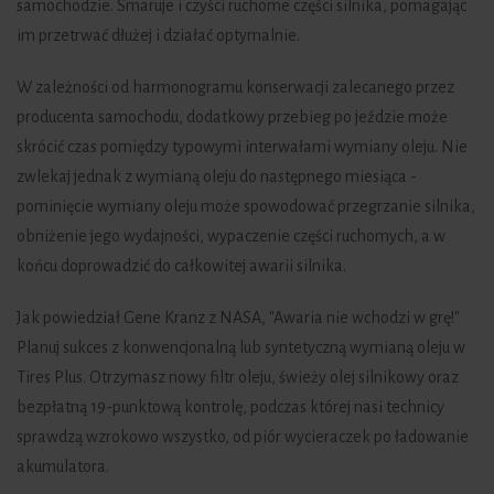
samochodzie. Smaruje i czyści ruchome części silnika, pomagając
im przetrwać dłużej i działać optymalnie.
W zależności od harmonogramu konserwacji zalecanego przez
producenta samochodu, dodatkowy przebieg po jeździe może
skrócić czas pomiędzy typowymi interwałami wymiany oleju. Nie
zwlekaj jednak z wymianą oleju do następnego miesiąca -
pominięcie wymiany oleju może spowodować przegrzanie silnika,
obniżenie jego wydajności, wypaczenie części ruchomych, a w
końcu doprowadzić do całkowitej awarii silnika.
Jak powiedział Gene Kranz z NASA, "Awaria nie wchodzi w grę!"
Planuj sukces z konwencjonalną lub syntetyczną wymianą oleju w
Tires Plus. Otrzymasz nowy filtr oleju, świeży olej silnikowy oraz
bezpłatną 19-punktową kontrolę, podczas której nasi technicy
sprawdzą wzrokowo wszystko, od piór wycieraczek po ładowanie
akumulatora.