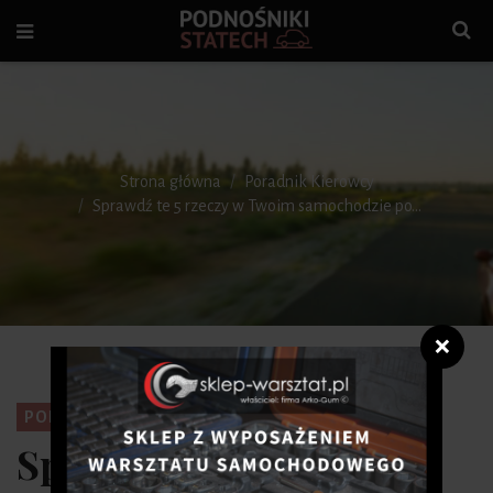
Strona główna
Poradnik Kierowcy
Sprawdź te 5 rzeczy w Twoim samochodzie po...
❌
PORADNIK KIEROWCY
Sprawdź te 5 rzeczy w