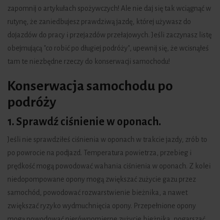
zapomnij o artykułach spożywczych! Ale nie daj się tak wciągnąć w
rutynę, że zaniedbujesz prawdziwą jazdę, której używasz do
dojazdów do pracy i przejazdów przełajowych. Jeśli zaczynasz listę
obejmującą "co robić po długiej podróży", upewnij się, że wcisnąłeś
tam te niezbędne rzeczy do konserwacji samochodu!
Konserwacja samochodu po
podróży
1. Sprawdź ciśnienie w oponach.
Jeśli nie sprawdziłeś ciśnienia w oponach w trakcie jazdy, zrób to
po powrocie na podjazd. Temperatura powietrza, przebieg i
prędkość mogą powodować wahania ciśnienia w oponach. Z kolei
niedopompowane opony mogą zwiększać zużycie gazu przez
samochód, powodować rozwarstwienie bieżnika, a nawet
zwiększać ryzyko wydmuchnięcia opony. Przepełnione opony
mogą powodować nierównomierne zużycie bieżnika, pogarszać