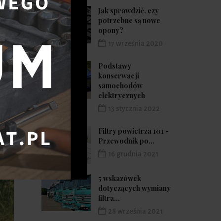
Jak sprawdzić, czy
potrzebne są nowe
opony?
17 września 2020
Podstawy
konserwacji
samochodów
elektrycznych
13 stycznia 2022
Filtry powietrza 101 -
Przewodnik po...
16 grudnia 2021
5 wskazówek
dotyczących wymiany
filtra...
28 września 2021