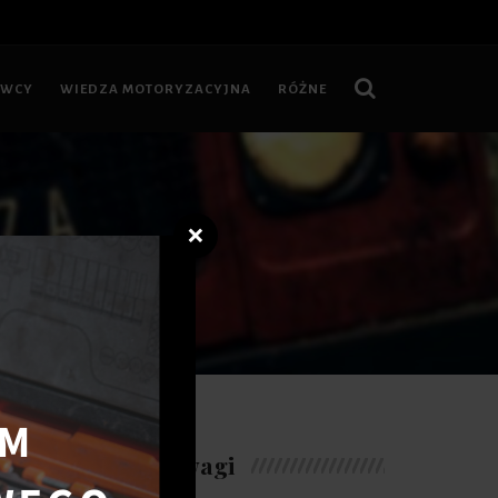
OWCY
WIEDZA MOTORYZACYJNA
RÓŻNE
❌
..
Warte uwagi