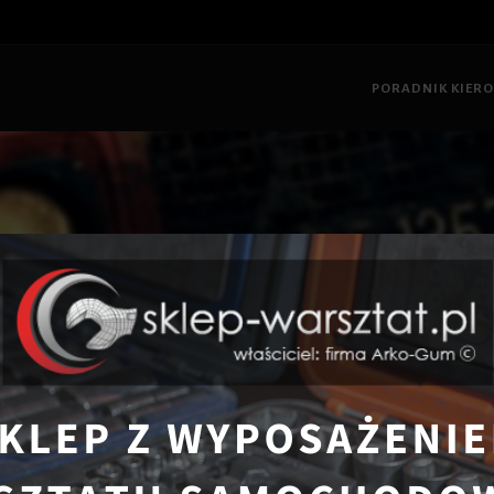
PORADNIK KIER
trona główna
Poradnik Kierowcy
Jak używać napędu na 4 koła jak.