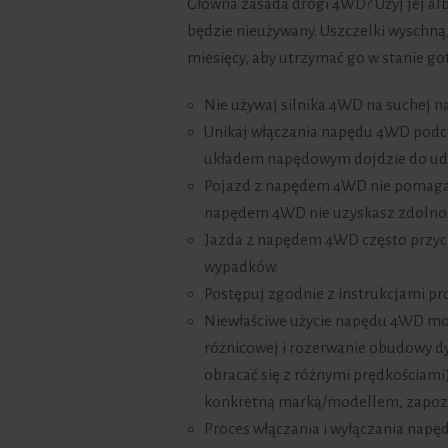
Główna zasada drogi 4WD? Użyj jej albo
będzie nieużywany. Uszczelki wyschną,
miesięcy, aby utrzymać go w stanie go
Nie używaj silnika 4WD na suchej n
Unikaj włączania napędu 4WD podcz
układem napędowym dojdzie do ud
Pojazd z napędem 4WD nie pomaga 
napędem 4WD nie uzyskasz zdolnośc
Jazda z napędem 4WD często przycz
wypadków.
Postępuj zgodnie z instrukcjami p
Niewłaściwe użycie napędu 4WD moż
różnicowej i rozerwanie obudowy dy
obracać się z różnymi prędkościam
konkretną marką/modellem, zapozn
Proces włączania i wyłączania napę