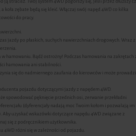
 ją stracisz. Twój system 4WD pogorszy się, jeśli przez dłuższy c
 a koła zębate będą się kleić. Włączaj swój napęd 4WD co kilka
towości do pracy.
awierzchni.
as jazdy po płaskich, suchych nawierzchniach drogowych. Wraz z
erzenia.
w hamowaniu. Bądź ostrożny! Podczas hamowania na zakrętach 
i hamowania ani stabilności.
ynia się do nadmiernego zaufania do kierowców i może prowadzi
roducenta pojazdu dotyczącymi jazdy z napędem 4WD.
e spowodować pęknięcie przednich osi, zerwanie przekładni
ferencjału (dyferencjały nadają moc Twoim kołom i pozwalają im
i). Aby uzyskać wskazówki dotyczące napędu 4WD związane z
aj się z podręcznikiem użytkownika.
du 4WD różni się w zależności od pojazdu.