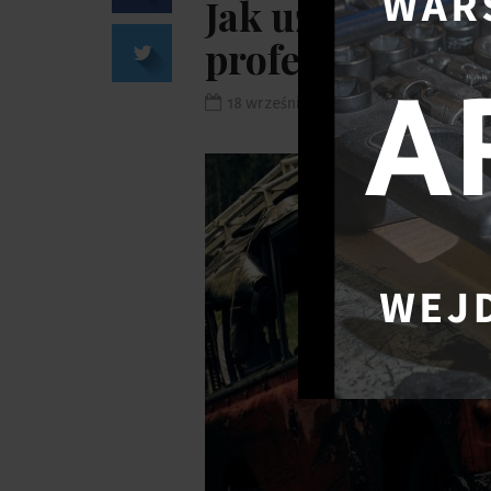
Jak używać napę
profesjonalista
18 września 2020