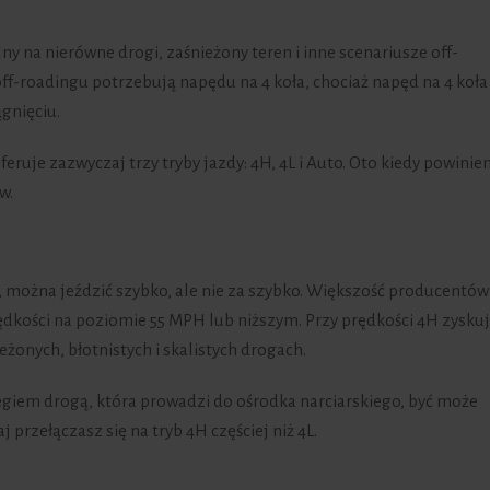
lny na nierówne drogi, zaśnieżony teren i inne scenariusze off-
off-roadingu potrzebują napędu na 4 koła, chociaż napęd na 4 koła
gnięciu.
uje zazwyczaj trzy tryby jazdy: 4H, 4L i Auto. Oto kiedy powinien
w.
 można jeździć szybko, ale nie za szybko. Większość producentów
kości na poziomie 55 MPH lub niższym. Przy prędkości 4H zysku
żonych, błotnistych i skalistych drogach.
niegiem drogą, która prowadzi do ośrodka narciarskiego, być może
 przełączasz się na tryb 4H częściej niż 4L.