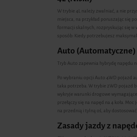
W trybie 4L należy zwalniać, a nie prz
miejsca, na przykład poruszając się p
formacji skalnych, rozpryskując się w 
sposób: Kiedy potrzebujesz maksymalnej
Auto (Automatyczne)
Tryb Auto zapewnia hybrydę napędu na 
Po wybraniu opcji Auto 4WD pojazd a
taka potrzeba. W trybie 2WD pojazd będ
wykryje warunki drogowe wymagające n
przełączy się na napęd na 4 koła. Moc
na przednią i tylną oś, aby dostosowa
Zasady jazdy z nap