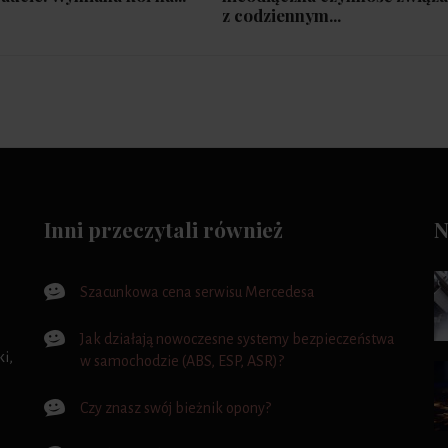
z codziennym...
Inni przeczytali również
N
Szacunkowa cena serwisu Mercedesa
Jak działają nowoczesne systemy bezpieczeństwa
i,
w samochodzie (ABS, ESP, ASR)?
Czy znasz swój bieżnik opony?