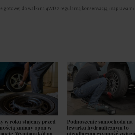
ie gotowej do walki na 4WD z regularną konserwacją i naprawami
y w roku stajemy przed
Podnoszenie samochodu na
nością zmiany opon w
lewarku hydraulicznym to
aucie. Wymiana kół na...
nieodłączna czynność związ