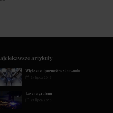
ajciekawsze artykuły
Większa odporność w skrawaniu
27 lipca 2016
Laser z grafenu
27 lipca 2016