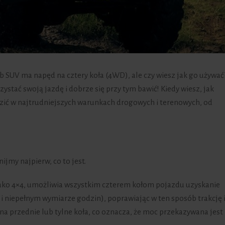
b SUV ma napęd na cztery koła (4WD), ale czy wiesz jak go używać
zystać swoją jazdę i dobrze się przy tym bawić! Kiedy wiesz, jak
zić w najtrudniejszych warunkach drogowych i terenowych, od
jmy najpierw, co to jest.
jako 4×4, umożliwia wszystkim czterem kołom pojazdu uzyskanie
 i niepełnym wymiarze godzin), poprawiając w ten sposób trakcję 
a przednie lub tylne koła, co oznacza, że moc przekazywana jest