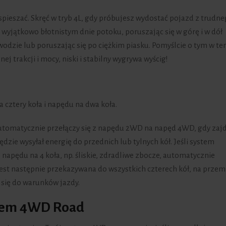
yspieszać. Skręć w tryb 4L, gdy próbujesz wydostać pojazd z trudn
o wyjątkowo błotnistym dnie potoku, poruszając się w górę i w dół
wodzie lub poruszając się po ciężkim piasku. Pomyślcie o tym w te
 trakcji i mocy, niski i stabilny wygrywa wyścig!
cztery koła i napędu na dwa koła.
utomatycznie przełączy się z napędu 2WD na napęd 4WD, gdy zaj
zie wysyłał energię do przednich lub tylnych kół. Jeśli system
apędu na 4 koła, np. śliskie, zdradliwe zbocze, automatycznie
 jest następnie przekazywana do wszystkich czterech kół, na przem
ć się do warunków jazdy.
ędem 4WD Road