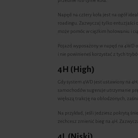
przednie lub tylne koła.
Napęd na cztery koła jest na ogół idea
roadingu. Zazwyczaj tylko entuzjaści 
może pomóc w ciężkim holowaniu i cią
Pojazd wyposażony w napęd na 4WD ofer
i nie powinieneś korzystać z tych trybó
4H (High)
Gdy system 4WD jest ustawiony na 4H,
samochodów sugeruje utrzymanie pręd
większą trakcję na oblodzonych, zaśnie
Na przykład, jeśli jedziesz pokrytą ś
zechcesz zmienić bieg na 4H. Zazwyczaj
4L (Niski)