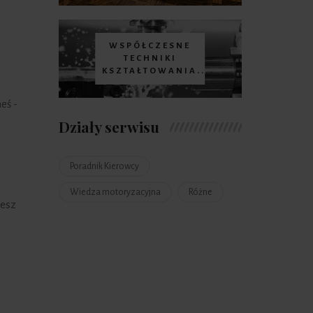
WSPÓŁCZESNE
TECHNIKI
KSZTAŁTOWANIA...
eś -
Działy serwisu
Poradnik Kierowcy
Wiedza motoryzacyjna
Różne
jesz