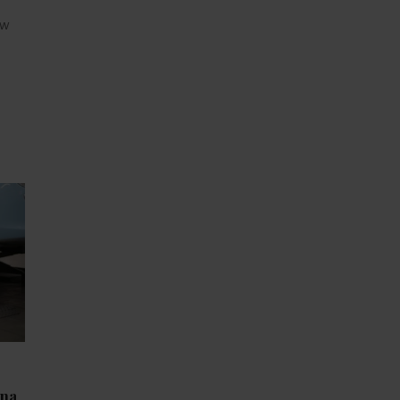
 w
ana