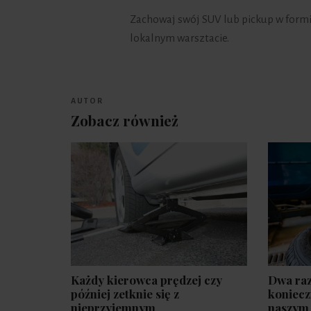
Zachowaj swój SUV lub pickup w form
lokalnym warsztacie.
AUTOR
Zobacz również
Każdy kierowca prędzej czy
Dwa raz
później zetknie się z
koniecz
nieprzyjemnym
naszym 