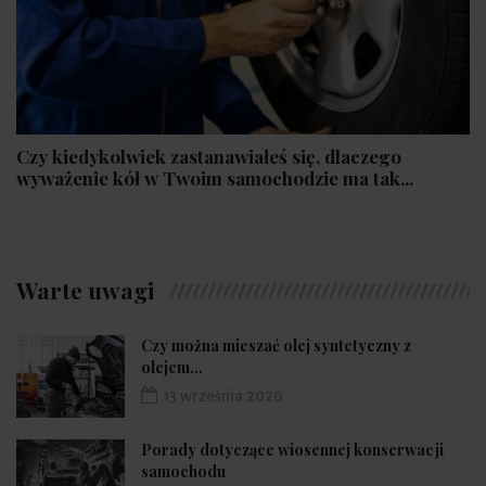
Czy kiedykolwiek zastanawiałeś się, dlaczego
wyważenie kół w Twoim samochodzie ma tak...
Warte uwagi
Czy można mieszać olej syntetyczny z
olejem...
13 września 2020
Porady dotyczące wiosennej konserwacji
samochodu