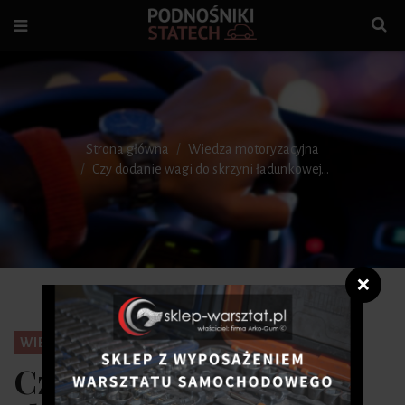
Strona główna
Wiedza motoryzacyjna
Czy dodanie wagi do skrzyni ładunkowej...
❌
WIEDZA MOTORYZACYJNA
Czy dodanie wagi do