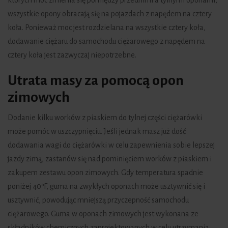
których moc zmienia się pomiędzy przednimi a tylnymi oponami,
wszystkie opony obracają się na pojazdach z napędem na cztery
koła. Ponieważ moc jest rozdzielana na wszystkie cztery koła,
dodawanie ciężaru do samochodu ciężarowego z napędem na
cztery koła jest zazwyczaj niepotrzebne.
Utrata masy za pomocą opon
zimowych
Dodanie kilku worków z piaskiem do tylnej części ciężarówki
może pomóc w uszczypnięciu. Jeśli jednak masz już dość
dodawania wagi do ciężarówki w celu zapewnienia sobie lepszej
jazdy zimą, zastanów się nad pominięciem worków z piaskiem i
zakupem zestawu opon zimowych. Gdy temperatura spadnie
poniżej 40ºF, guma na zwykłych oponach może usztywnić się i
usztywnić, powodując mniejszą przyczepność samochodu
ciężarowego. Guma w oponach zimowych jest wykonana ze
składników chemicznych zaprojektowanych w celu utrzymania