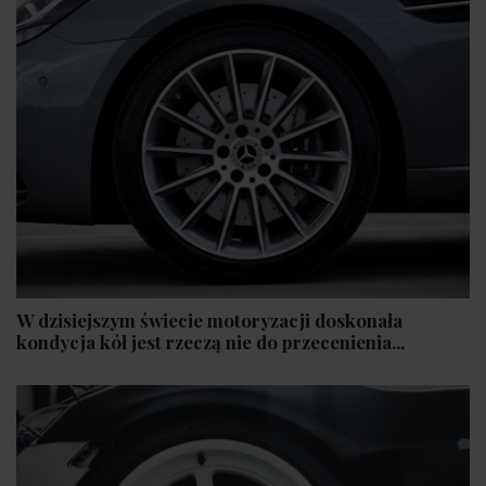
W dzisiejszym świecie motoryzacji doskonała
kondycja kół jest rzeczą nie do przecenienia...