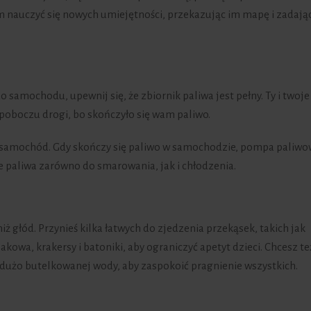
nauczyć się nowych umiejętności, przekazując im mapę i zadając
samochodu, upewnij się, że zbiornik paliwa jest pełny. Ty i twoje
 poboczu drogi, bo skończyło się wam paliwo.
 samochód. Gdy skończy się paliwo w samochodzie, pompa paliw
e paliwa zarówno do smarowania, jak i chłodzenia.
iż głód. Przynieś kilka łatwych do zjedzenia przekąsek, takich jak
akowa, krakersy i batoniki, aby ograniczyć apetyt dzieci. Chcesz te
dużo butelkowanej wody, aby zaspokoić pragnienie wszystkich.