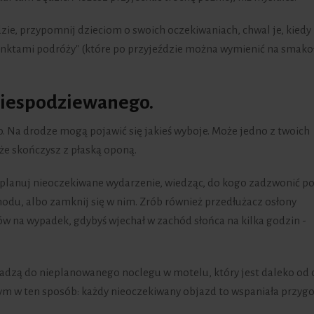
ie, przypomnij dzieciom o swoich oczekiwaniach, chwal je, kiedy
unktami podróży" (które po przyjeździe można wymienić na smako
 niespodziewanego.
ko. Na drodze mogą pojawić się jakieś wyboje. Może jedno z twoich
e skończysz z płaską oponą.
aplanuj nieoczekiwane wydarzenie, wiedząc, do kogo zadzwonić p
du, albo zamknij się w nim. Zrób również przedłużacz osłony
w na wypadek, gdybyś wjechał w zachód słońca na kilka godzin -
adzą do nieplanowanego noclegu w motelu, który jest daleko od 
 tym w ten sposób: każdy nieoczekiwany objazd to wspaniała przyg