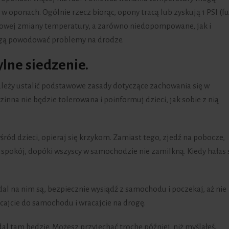
 oponach. Ogólnie rzecz biorąc, opony tracą lub zyskują 1 PSI (f
iowej zmiany temperatury, a zarówno niedopompowane, jak i
ą powodować problemy na drodze.
ylne siedzenie.
leży ustalić podstawowe zasady dotyczące zachowania się w
inna nie będzie tolerowana i poinformuj dzieci, jak sobie z nią
śród dzieci, opieraj się krzykom. Zamiast tego, zjedź na pobocze,
 spokój, dopóki wszyscy w samochodzie nie zamilkną. Kiedy hałas 
nadal na nim są, bezpiecznie wysiądź z samochodu i poczekaj, aż nie
acajcie do samochodu i wracajcie na drogę.
adal tam będzie. Możesz przyjechać trochę później, niż myślałeś.