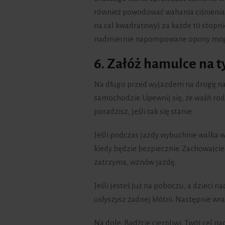
również powodować wahania ciśnienia w
na cal kwadratowy) za każde 10 stopn
nadmiernie napompowane opony mog
6. Załóż hamulce na t
Na długo przed wyjazdem na drogę na
samochodzie. Upewnij się, że waśń rodz
poradzisz, jeśli tak się stanie.
Jeśli podczas jazdy wybuchnie walka w
kiedy będzie bezpiecznie. Zachowajcie
zatrzyma, wznów jazdę.
Jeśli jesteś już na poboczu, a dzieci 
usłyszysz żadnej kłótni. Następnie wr
Na dole: Bądźcie cierpliwi. Twój cel n