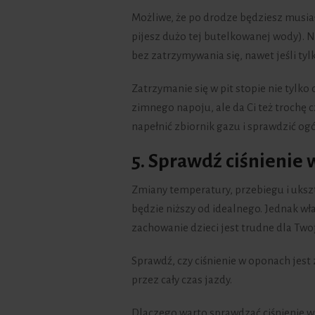
Możliwe, że po drodze będziesz musiał
pijesz dużo tej butelkowanej wody). 
bez zatrzymywania się, nawet jeśli tyl
Zatrzymanie się w pit stopie nie tylko
zimnego napoju, ale da Ci też trochę
napełnić zbiornik gazu i sprawdzić o
5. Sprawdź ciśnienie 
Zmiany temperatury, przebiegu i uks
będzie niższy od idealnego. Jednak wł
zachowanie dzieci jest trudne dla Twoj
Sprawdź, czy ciśnienie w oponach jest
przez cały czas jazdy.
Dlaczego warto sprawdzać ciśnienie 