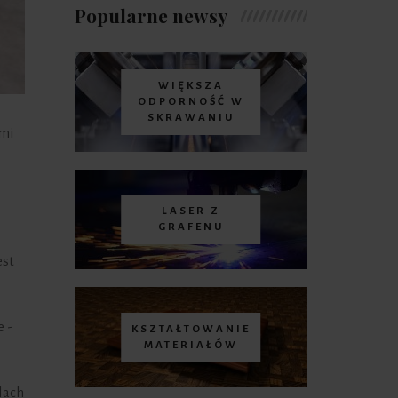
Popularne newsy
WIĘKSZA
ODPORNOŚĆ W
SKRAWANIU
ćmi
LASER Z
GRAFENU
est
e -
KSZTAŁTOWANIE
MATERIAŁÓW
lach