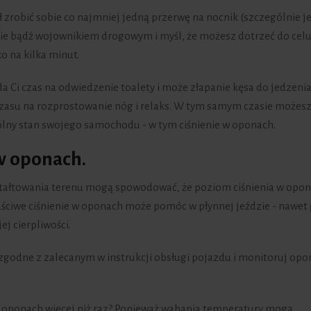
 zrobić sobie co najmniej jedną przerwę na nocnik (szczególnie je
Nie bądź wojownikiem drogowym i myśl, że możesz dotrzeć do cel
ko na kilka minut.
 da Ci czas na odwiedzenie toalety i może złapanie kęsa do jedzenia
 czasu na rozprostowanie nóg i relaks. W tym samym czasie możes
gólny stan swojego samochodu - w tym ciśnienie w oponach.
w oponach.
ztałtowania terenu mogą spowodować, że poziom ciśnienia w opo
aściwe ciśnienie w oponach może pomóc w płynnej jeździe - nawet
ej cierpliwości.
 zgodne z zalecanym w instrukcji obsługi pojazdu i monitoruj opo
w oponach więcej niż raz? Ponieważ wahania temperatury mogą