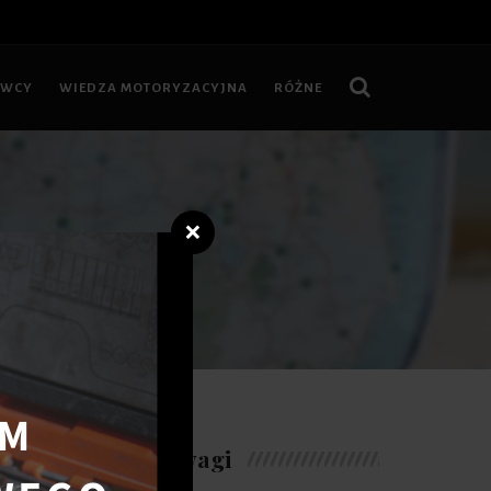
OWCY
WIEDZA MOTORYZACYJNA
RÓŻNE
❌
ełnym...
Warte uwagi