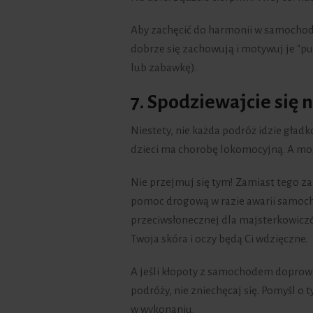
Aby zachęcić do harmonii w samochodz
dobrze się zachowują i motywuj je "p
lub zabawkę).
7. Spodziewajcie się
Niestety, nie każda podróż idzie gład
dzieci ma chorobę lokomocyjną. A moż
Nie przejmuj się tym! Zamiast tego z
pomoc drogową w razie awarii samocho
przeciwsłonecznej dla majsterkowiczó
Twoja skóra i oczy będą Ci wdzięczne.
A jeśli kłopoty z samochodem doprow
podróży, nie zniechęcaj się. Pomyśl o
w wykonaniu.