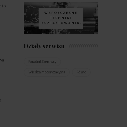
 to
WSPÓŁCZESNE
TECHNIKI
KSZTAŁTOWANIA...
Działy serwisu
owa
Poradnik Kierowcy
Wiedza motoryzacyjna
Różne
ż