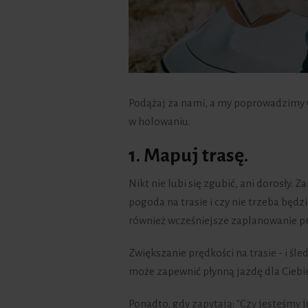
Podążaj za nami, a my poprowadzimy C
w holowaniu.
1. Mapuj trasę.
Nikt nie lubi się zgubić, ani dorosły. 
pogoda na trasie i czy nie trzeba będ
również wcześniejsze zaplanowanie p
Zwiększanie prędkości na trasie - i śle
może zapewnić płynną jazdę dla Ciebie 
Ponadto, gdy zapytają: "Czy jesteśmy 