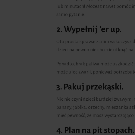
lub minutach! Możesz nawet pomóc im 
samo pytanie.
2. Wypełnij 'er up.
Oto prosta sprawa: zanim wskoczysz do 
dzieci na pewno nie chcecie utknąć na
Ponadto, brak paliwa może uszkodzić
może ulec awarii, ponieważ potrzebuj
3. Pakuj przekąski.
Nic nie czyni dzieci bardziej żwawymi n
banany, jabłka, orzechy, mieszanka szl
mieć pewność, że masz wystarczająco 
4. Plan na pit stopach.