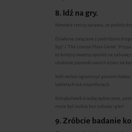
8. Idź na gry.
Niewiele rzeczy sprawia, że podróż dro
Działania związane z podróżami drogow
Spy" i "The License Plate Game". Przyja
to kolejny świetny sposób na zabawę c
ulubione piosenki swoich dzieci na k
Jeśli wolisz ograniczyć poziom hałas
tabletach lub smartfonach.
Którąkolwiek ścieżkę wybierzesz, posta
może być nudna bez zabawy i gier!
9. Zróbcie badanie ko