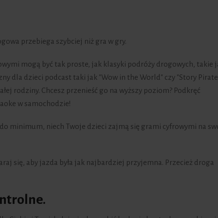
gowa przebiega szybciej niż gra w gry.
ymi mogą być tak proste, jak klasyki podróży drogowych, takie ja
zny dla dzieci podcast taki jak "Wow in the World" czy "Story Pirate
ałej rodziny. Chcesz przenieść go na wyższy poziom? Podkręć
araoke w samochodzie!
u do minimum, niech Twoje dzieci zajmą się grami cyfrowymi na sw
raj się, aby jazda była jak najbardziej przyjemna. Przecież droga
ntrolne.