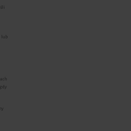
śli
u
 lub
z
nach
 gdy
ny