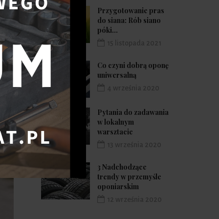
Przygotowanie pras
do siana: Rób siano
póki...
15 listopada 2021
Co czyni dobrą oponę
uniwersalną
4 września 2020
Pytania do zadawania
w lokalnym
warsztacie
13 września 2020
3 Nadchodzące
trendy w przemyśle
oponiarskim
12 września 2020