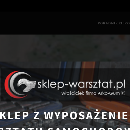
PORADNIK KIER
główna
Poradnik Kierowcy
Jak zaplanować podróż samochodem p