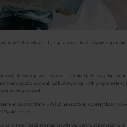
ię przez kolejne kroki, aby zaplanować idealną wycieczkę z dzie
Zanim wyjedziesz, upewnij się, że wiesz, dokąd jedziesz, jaka będzie
zie zrobić objazdu, aby uniknąć budowy drogi. Dobrym pomysłem j
rzystanków gazowych.
dzenie jej na smartfonie, GPS lub nawet starej, dobrej jakości mapi
i Twoich dzieci.
już na miejscu", będziesz miał prawdziwą, pewną odpowiedź - w mi