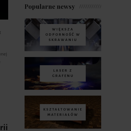
Popularne newsy
WIĘKSZA
t
ODPORNOŚĆ W
SKRAWANIU
wnej
e
LASER Z
GRAFENU
KSZTAŁTOWANIE
MATERIAŁÓW
rii