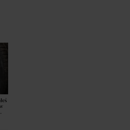
łeś
 w
.