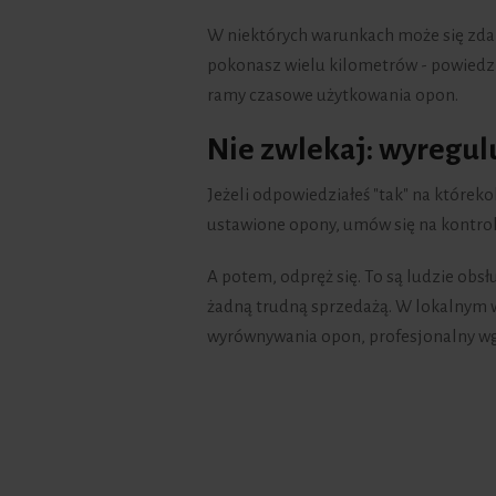
W niektórych warunkach może się zdarz
pokonasz wielu kilometrów - powiedz
ramy czasowe użytkowania opon.
Nie zwlekaj: wyregulu
Jeżeli odpowiedziałeś "tak" na któreko
ustawione opony, umów się na kontrolę
A potem, odpręż się. To są ludzie obsł
żadną trudną sprzedażą. W lokalnym 
wyrównywania opon, profesjonalny w