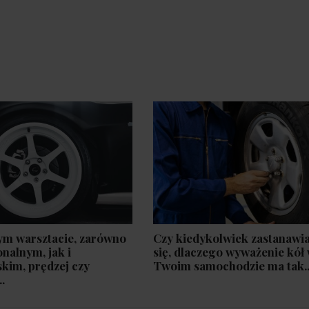
m warsztacie, zarówno
Czy kiedykolwiek zastanawia
onalnym, jak i
się, dlaczego wyważenie kół
kim, prędzej czy
Twoim samochodzie ma tak..
..