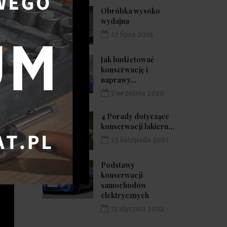
?
Obróbka wysoko
wydajna
27 lipca 2016
Jak budżetować
konserwację i
naprawy...
3 września 2020
4 Porady dotyczące
konserwacji lakieru...
25 listopada 2021
Podstawy
konserwacji
samochodów
elektrycznych
13 stycznia 2022