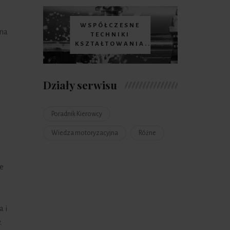
WSPÓŁCZESNE
 na
TECHNIKI
KSZTAŁTOWANIA...
Działy serwisu
Poradnik Kierowcy
Wiedza motoryzacyjna
Różne
e
 i
.