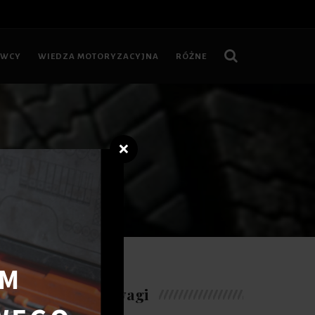
OWCY
WIEDZA MOTORYZACYJNA
RÓŻNE
❌
ć opony?
Warte uwagi