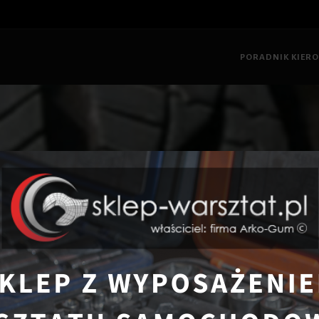
PORADNIK KIER
główna
Wiedza motoryzacyjna
Jak często powinno się wyrównywa