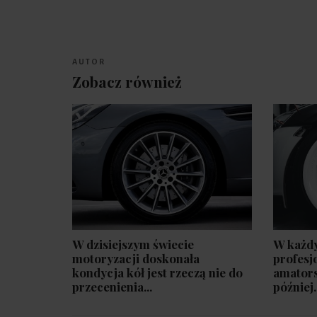
AUTOR
Zobacz również
W dzisiejszym świecie
W każdy
motoryzacji doskonała
profesj
kondycja kół jest rzeczą nie do
amators
przecenienia...
później.