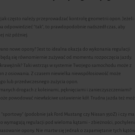
 jak często należy przeprowadzać kontrolę geometrii opon. Jeżeli
a odpowiedzieć "tak", to prawdopodobnie nadszedł czas, aby
 niż później.
no nowe opony? Jest to idealna okazja do wykonania regulacji
 będą się równomiernie zużywać od momentu rozpoczęcia jazdy.
b krawężnik? Taki wstrząs w systemie Twojego samochodu może z
pon z osiowania. Z czasem niewielka niewspółosiowość może
o lub przedwczesnego zużycia opon.
zymanych drogach z koleinami, pęknięciami i zanieczyszczeniami?
 może powodować niewłaściwe ustawienie kół. Trudna jazda też moż
"sportowy" (podobnie jak Ford Mustang czy Nissan 350Z) i czy ma
o wymagają regulacji pod wieloma kątami - zbieżności, pochylenia
asowanie opony. Nie martw się jednak o zapamiętanie tych kątów