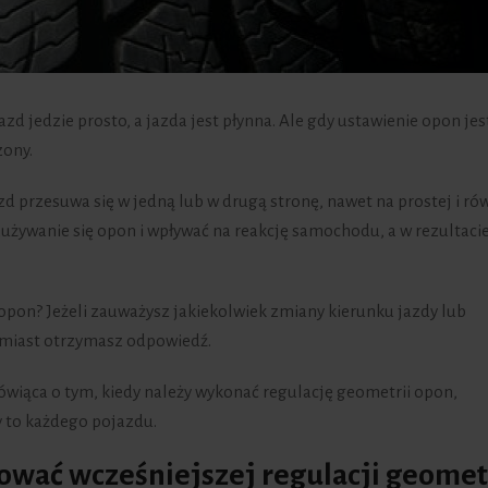
zd jedzie prosto, a jazda jest płynna. Ale gdy ustawienie opon jes
zony.
zd przesuwa się w jedną lub w drugą stronę, nawet na prostej i ró
żywanie się opon i wpływać na reakcję samochodu, a w rezultaci
opon? Jeżeli zauważysz jakiekolwiek zmiany kierunku jazdy lub
hmiast otrzymasz odpowiedź.
iąca o tym, kiedy należy wykonać regulację geometrii opon,
y to każdego pojazdu.
wać wcześniejszej regulacji geomet