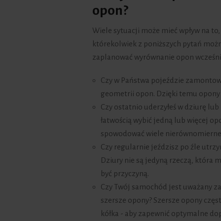
opon?
Wiele sytuacji może mieć wpływ na to,
którekolwiek z poniższych pytań możn
zaplanować wyrównanie opon wcześniej
Czy w Państwa pojeździe zamontowa
geometrii opon. Dzięki temu opony
Czy ostatnio uderzyłeś w dziurę lu
łatwością wybić jedną lub więcej o
spowodować wiele nierównomierneg
Czy regularnie jeździsz po źle utr
Dziury nie są jedyną rzeczą, która
być przyczyną.
Czy Twój samochód jest uważany za 
szersze opony? Szersze opony częst
kółka - aby zapewnić optymalne dop