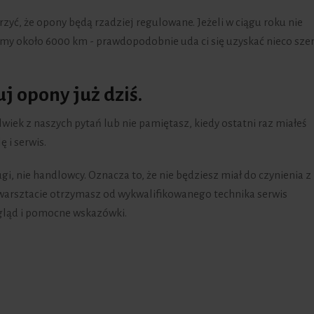
yć, że opony będą rzadziej regulowane. Jeżeli w ciągu roku nie
my około 6000 km - prawdopodobnie uda ci się uzyskać nieco sze
j opony już dziś.
lwiek z naszych pytań lub nie pamiętasz, kiedy ostatni raz miałeś
 i serwis.
ugi, nie handlowcy. Oznacza to, że nie będziesz miał do czynienia z
warsztacie otrzymasz od wykwalifikowanego technika serwis
gląd i pomocne wskazówki.